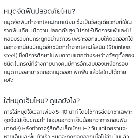
หมุดจัดฟันปลอดภัยไหม?
หมุดจัดฟันทำจากโลหะไทเทเนียม ซึ่งเป็นวัสดุเดียวกับที่ใช้ใน
รากฟันเทียม มีความปลอดภัยสูง ไม่ก่อให้เกิดการแพ้ และไม่
หลอมรวมกับกระดูกอย่างถาวร เพราะออกแบบให้ถอดออกได้
นอกจากนี้ยังมีหมุดอีกชนิดที่ทำจากโลหะไร้สนิม (Stainless
steel) ซึ่งมีการศึกษาไม่พบความแตกต่างระหว่างวัสดุทั้งสอง
ชนิด ในกรณีที่ร่างกายบางคนมีการอักเสบของเหงือกรอบ
หมุด หมอสามารถถอดหมุดออก พักฟื้น แล้วใส่ใหม่ได้ภาย
หลัง
ใส่หมุดเจ็บไหม? ดูแลยังไง?
การใส่หมุดใช้เวลาเพียง 5–10 นาที โดยใช้การฉีดยาชาเฉพาะ
จุดจึงไม่เจ็บขณะทำ (แอบบอกว่า เจ็บน้อยกว่าการถอนฟัน
มากค่ะ!) หลังทำอาจรู้สึกตึงเล็กน้อย 1–2 วัน แต่โดยรวมจะ
หายเจ็บและฟื้นตัวเร็ว หมุดจะถูกถอดออกเมื่อไม่จำเป็นแล้ว