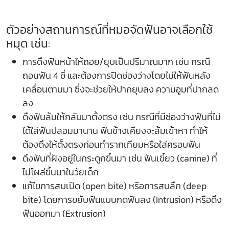
ตัวอย่างสถานการณ์ที่หมอจัดฟันอาจเลือกใช้
หมุด เช่น:
การดึงฟันหน้าให้ถอย/ยุบเป็นปริมาณมาก เช่น กรณี
ถอนฟัน 4 ซี่ และต้องการปิดช่องว่างโดยไม่ให้ฟันหลัง
เคลื่อนตามมา ซึ่งจะช่วยให้ปากยุบลง ความอูมที่ปากลด
ลง
ดึงฟันล้มให้กลับมาตั้งตรง เช่น กรณีที่มีช่องว่างฟันที่ไม่
ได้ใส่ฟันปลอมมานาน ฟันข้างเคียงจะล้มเข้าหา ทำให้
ต้องดึงให้ตั้งตรงก่อนทำรากเทียมหรือใส่ครอบฟัน
ดึงฟันที่ฝังอยู่ในกระดูกขึ้นมา เช่น ฟันเขี้ยว (canine) ที่
ไม่โผล่ขึ้นมาในวัยเด็ก
แก้ไขการสบเปิด (open bite) หรือการสบลึก (deep
bite) โดยการขยับฟันแบบกดฟันลง (Intrusion) หรือดึง
ฟันออกมา (Extrusion)